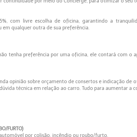
dar continuidade por meio do Concierge, para otimizar o seu
, com livre escolha de oficina, garantindo a tranquilid
u em qualquer outra de sua preferência.
ão tenha preferência por uma oficina, ele contará com o a
nda opinião sobre orçamento de consertos e indicação de of
dúvida técnica em relação ao carro. Tudo para aumentar a 
BO/FURTO)
 automóvel por colisão, incêndio ou roubo/furto.