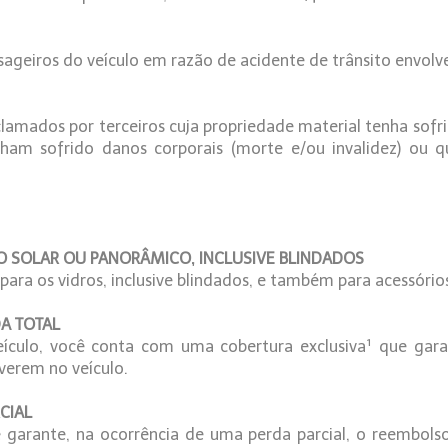
ageiros do veículo em razão de acidente de trânsito envolv
clamados por terceiros cuja propriedade material tenha sofr
nham sofrido danos corporais (morte e/ou invalidez) ou
TO SOLAR OU PANORÂMICO, INCLUSIVE BLINDADOS
ra os vidros, inclusive blindados, e também para acessórios
DA TOTAL
ículo, você conta com uma cobertura exclusiva¹ que gara
iverem no veículo.
CIAL
 garante, na ocorrência de uma perda parcial, o reembols