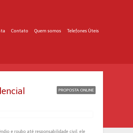
sta
Contato
Quem somos
Telefones Úteis
dencial
PROPOSTA ONLINE
dio e roubo até responsabilidade civil, ele