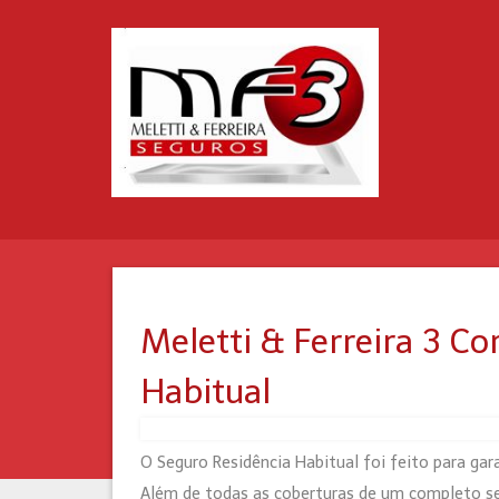
Meletti & Ferreira 3 Co
Habitual
O
Seguro Residência Habitual
foi feito para gar
Além de todas as coberturas de um completo segu