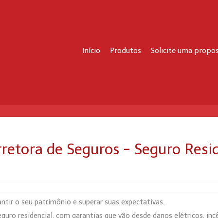
Início
Produtos
Solicite uma propo
rretora de Seguros - Seguro Resi
antir o seu patrimônio e superar suas expectativas.
ro residencial, com garantias que vão desde danos elétricos, incên